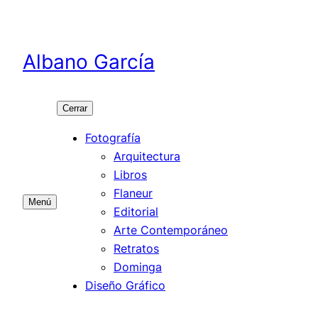
Saltar
al
contenido
Albano García
Cerrar
Fotografía
Arquitectura
Libros
Flaneur
Menú
Editorial
Arte Contemporáneo
Retratos
Dominga
Diseño Gráfico